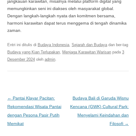
jangkauan karawitan, misalnya melalui platform digital yang
memungkinkan seni ini diakses oleh masyarakat global.
Dengan langkah-langkah nyata dan komitmen bersama,
harmoni karawitan dapat terus menggema di tengah dinamika
zaman.
Entri ini ditulis di
Budaya Indonesia
,
Sejarah dan Budaya
dan ber-tag
Budaya yang Kian Terlupakan
,
Menjaga Karawitan Warisan
pada
3
Desember 2024
oleh
admin
.
Navigasi
←
Pantai Klayar Pacitan:
Budaya Bali di Garuda Wisnu
Tulisan
Rekomendasi Wisata Pantai
Kencana (GWK) Cultural Park:
dengan Pesona Pasir Putih
Menyelami Keindahan dan
Memikat
Filosofi
→