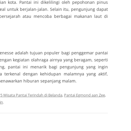
an kota. Pantai ini dikelilingi oleh pepohonan pinus
eal untuk berjalan-jalan. Selain itu, pengunjung dapat
bersejarah atau mencoba berbagai makanan laut di
 Renesse adalah tujuan populer bagi penggemar pantai
engan kegiatan olahraga airnya yang beragam, seperti
ling, pantai ini menarik bagi pengunjung yang ingin
a terkenal dengan kehidupan malamnya yang aktif,
menawarkan hiburan sepanjang malam.
g
5 Wisata Pantai Terindah di Belanda
,
Pantai Egmond aan Zee
,
in
.