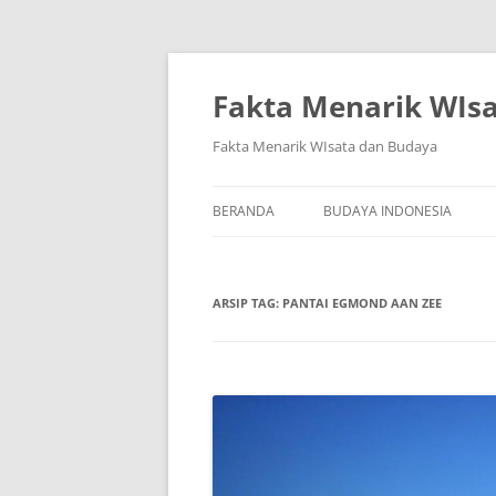
Fakta Menarik WIs
Fakta Menarik WIsata dan Budaya
BERANDA
BUDAYA INDONESIA
ARSIP TAG:
PANTAI EGMOND AAN ZEE