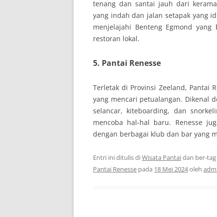
tenang dan santai jauh dari keramai
yang indah dan jalan setapak yang id
menjelajahi Benteng Egmond yang 
restoran lokal.
5. Pantai Renesse
Terletak di Provinsi Zeeland, Pantai
yang mencari petualangan. Dikenal d
selancar, kiteboarding, dan snorke
mencoba hal-hal baru. Renesse jug
dengan berbagai klub dan bar yang 
Entri ini ditulis di
Wisata Pantai
dan ber-ta
Pantai Renesse
pada
18 Mei 2024
oleh
adm