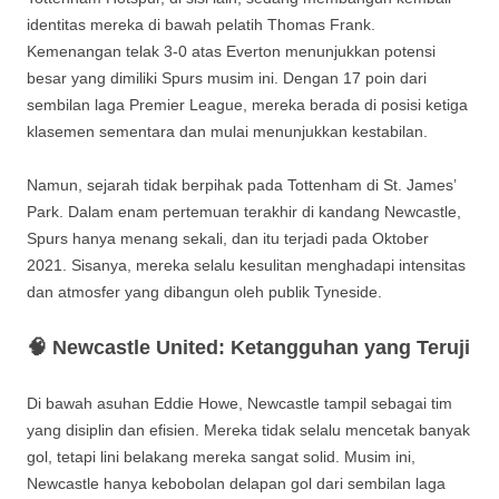
identitas mereka di bawah pelatih Thomas Frank.
Kemenangan telak 3-0 atas Everton menunjukkan potensi
besar yang dimiliki Spurs musim ini. Dengan 17 poin dari
sembilan laga Premier League, mereka berada di posisi ketiga
klasemen sementara dan mulai menunjukkan kestabilan.
Namun, sejarah tidak berpihak pada Tottenham di St. James’
Park. Dalam enam pertemuan terakhir di kandang Newcastle,
Spurs hanya menang sekali, dan itu terjadi pada Oktober
2021. Sisanya, mereka selalu kesulitan menghadapi intensitas
dan atmosfer yang dibangun oleh publik Tyneside.
🧠 Newcastle United: Ketangguhan yang Teruji
Di bawah asuhan Eddie Howe, Newcastle tampil sebagai tim
yang disiplin dan efisien. Mereka tidak selalu mencetak banyak
gol, tetapi lini belakang mereka sangat solid. Musim ini,
Newcastle hanya kebobolan delapan gol dari sembilan laga