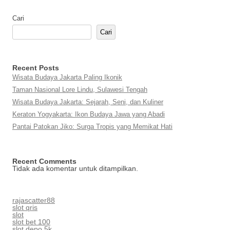
Cari
Cari
Recent Posts
Wisata Budaya Jakarta Paling Ikonik
Taman Nasional Lore Lindu, Sulawesi Tengah
Wisata Budaya Jakarta: Sejarah, Seni, dan Kuliner
Keraton Yogyakarta: Ikon Budaya Jawa yang Abadi
Pantai Patokan Jiko: Surga Tropis yang Memikat Hati
Recent Comments
Tidak ada komentar untuk ditampilkan.
rajascatter88
slot qris
slot
slot bet 100
slot depo 5k