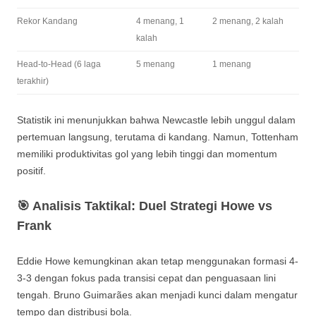
Rekor Kandang
4 menang, 1
2 menang, 2 kalah
kalah
Head-to-Head (6 laga
5 menang
1 menang
terakhir)
Statistik ini menunjukkan bahwa Newcastle lebih unggul dalam
pertemuan langsung, terutama di kandang. Namun, Tottenham
memiliki produktivitas gol yang lebih tinggi dan momentum
positif.
🎯 Analisis Taktikal: Duel Strategi Howe vs
Frank
Eddie Howe kemungkinan akan tetap menggunakan formasi 4-
3-3 dengan fokus pada transisi cepat dan penguasaan lini
tengah. Bruno Guimarães akan menjadi kunci dalam mengatur
tempo dan distribusi bola.