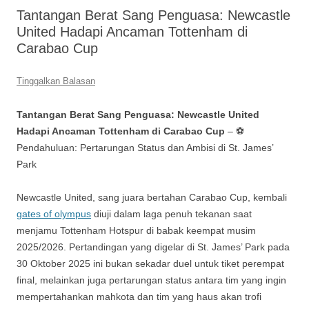
Tantangan Berat Sang Penguasa: Newcastle
United Hadapi Ancaman Tottenham di
Carabao Cup
Tinggalkan Balasan
Tantangan Berat Sang Penguasa: Newcastle United
Hadapi Ancaman Tottenham di Carabao Cup
– ⚽
Pendahuluan: Pertarungan Status dan Ambisi di St. James’
Park
Newcastle United, sang juara bertahan Carabao Cup, kembali
gates of olympus
diuji dalam laga penuh tekanan saat
menjamu Tottenham Hotspur di babak keempat musim
2025/2026. Pertandingan yang digelar di St. James’ Park pada
30 Oktober 2025 ini bukan sekadar duel untuk tiket perempat
final, melainkan juga pertarungan status antara tim yang ingin
mempertahankan mahkota dan tim yang haus akan trofi