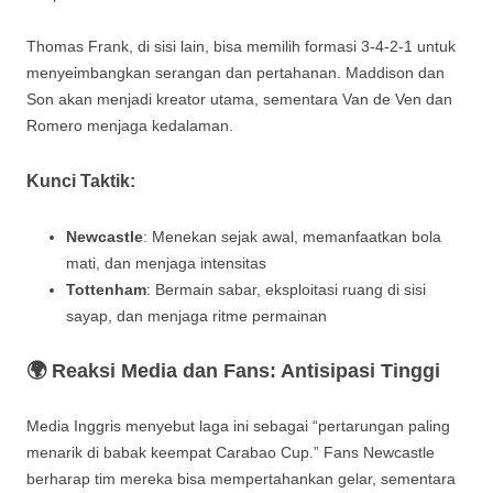
Thomas Frank, di sisi lain, bisa memilih formasi 3-4-2-1 untuk
menyeimbangkan serangan dan pertahanan. Maddison dan
Son akan menjadi kreator utama, sementara Van de Ven dan
Romero menjaga kedalaman.
Kunci Taktik:
Newcastle
: Menekan sejak awal, memanfaatkan bola
mati, dan menjaga intensitas
Tottenham
: Bermain sabar, eksploitasi ruang di sisi
sayap, dan menjaga ritme permainan
🌍 Reaksi Media dan Fans: Antisipasi Tinggi
Media Inggris menyebut laga ini sebagai “pertarungan paling
menarik di babak keempat Carabao Cup.” Fans Newcastle
berharap tim mereka bisa mempertahankan gelar, sementara