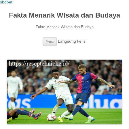
sbobet
Fakta Menarik WIsata dan Budaya
Fakta Menarik WIsata dan Budaya
Langsung ke isi
Menu