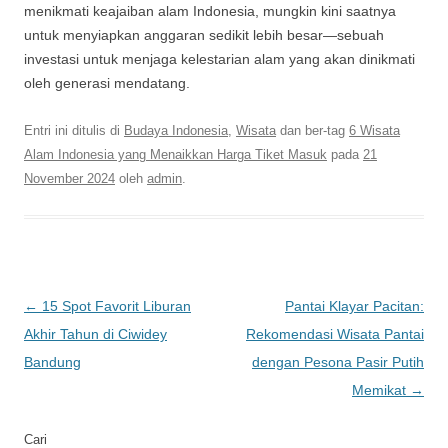
menikmati keajaiban alam Indonesia, mungkin kini saatnya
untuk menyiapkan anggaran sedikit lebih besar—sebuah
investasi untuk menjaga kelestarian alam yang akan dinikmati
oleh generasi mendatang.
Entri ini ditulis di
Budaya Indonesia
,
Wisata
dan ber-tag
6 Wisata
Alam Indonesia yang Menaikkan Harga Tiket Masuk
pada
21
November 2024
oleh
admin
.
Navigasi
←
15 Spot Favorit Liburan
Pantai Klayar Pacitan:
Tulisan
Akhir Tahun di Ciwidey
Rekomendasi Wisata Pantai
Bandung
dengan Pesona Pasir Putih
Memikat
→
Cari