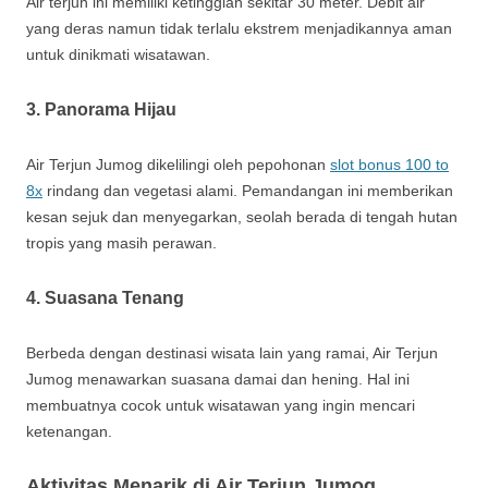
Air terjun ini memiliki ketinggian sekitar 30 meter. Debit air
yang deras namun tidak terlalu ekstrem menjadikannya aman
untuk dinikmati wisatawan.
3. Panorama Hijau
Air Terjun Jumog dikelilingi oleh pepohonan
slot bonus 100 to
8x
rindang dan vegetasi alami. Pemandangan ini memberikan
kesan sejuk dan menyegarkan, seolah berada di tengah hutan
tropis yang masih perawan.
4. Suasana Tenang
Berbeda dengan destinasi wisata lain yang ramai, Air Terjun
Jumog menawarkan suasana damai dan hening. Hal ini
membuatnya cocok untuk wisatawan yang ingin mencari
ketenangan.
Aktivitas Menarik di Air Terjun Jumog