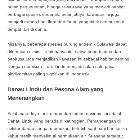
hutan pegunungan, hingga rawa-rawa yang menjadi habitat
berbagai spesies endemik. Selanjutnya, kawasan ini juga
menjadi rumah bagi flora dan fauna yang tidak ditemukan di
tempat lain di dunia.
Misalnya, beberapa spesies burung endemik Sulawesi dapat
ditemukan di sini. Tidak hanya itu, satwa seperti anoa dan
babirusa juga menjadikan kawasan ini sebagai habitat penting.
Dengan demikian, Lore Lindu menjadi salah satu pusat
biodiversitas paling signifikan di Indonesia.
Danau Lindu dan Pesona Alam yang
Menenangkan
Salah satu daya tarik utama dari taman nasional ini adalah
Danau Lindu yang berada di ketinggian. Pemandangan di
sekitar danau sangat memukau, terlebih saat pagi hari ketika
kabut masih menyelimuti permukaan air. Suasana tersebut