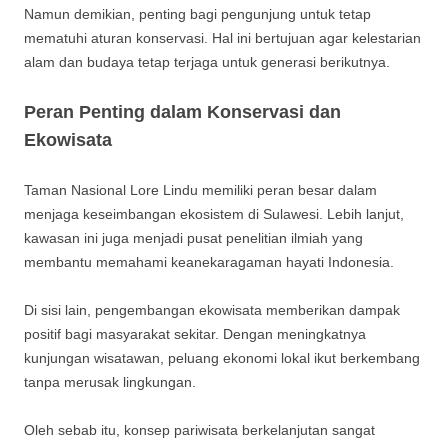
Namun demikian, penting bagi pengunjung untuk tetap
mematuhi aturan konservasi. Hal ini bertujuan agar kelestarian
alam dan budaya tetap terjaga untuk generasi berikutnya.
Peran Penting dalam Konservasi dan
Ekowisata
Taman Nasional Lore Lindu memiliki peran besar dalam
menjaga keseimbangan ekosistem di Sulawesi. Lebih lanjut,
kawasan ini juga menjadi pusat penelitian ilmiah yang
membantu memahami keanekaragaman hayati Indonesia.
Di sisi lain, pengembangan ekowisata memberikan dampak
positif bagi masyarakat sekitar. Dengan meningkatnya
kunjungan wisatawan, peluang ekonomi lokal ikut berkembang
tanpa merusak lingkungan.
Oleh sebab itu, konsep pariwisata berkelanjutan sangat