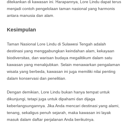
ditekankan di kawasan ini. Harapannya, Lore Lindu dapat terus
menjadi contoh pengelolaan taman nasional yang harmonis
antara manusia dan alam.
Kesimpulan
Taman Nasional Lore Lindu di Sulawesi Tengah adalah
destinasi yang menggabungkan keindahan alam, kekayaan
biodiversitas, dan warisan budaya megalitikum dalam satu
kawasan yang menakjubkan. Selain menawarkan pengalaman
wisata yang berbeda, kawasan ini juga memiliki nilai penting
dalam konservasi dan penelitian.
Dengan demikian, Lore Lindu bukan hanya tempat untuk
dikunjungi, tetapi juga untuk dipahami dan dijaga
keberlangsungannya. Jika Anda mencari destinasi yang alami,
tenang, sekaligus penuh sejarah, maka kawasan ini layak
masuk dalam daftar perjalanan Anda berikutnya.