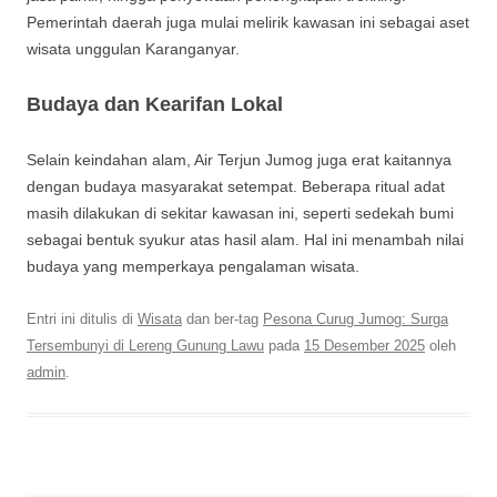
Pemerintah daerah juga mulai melirik kawasan ini sebagai aset
wisata unggulan Karanganyar.
Budaya dan Kearifan Lokal
Selain keindahan alam, Air Terjun Jumog juga erat kaitannya
dengan budaya masyarakat setempat. Beberapa ritual adat
masih dilakukan di sekitar kawasan ini, seperti sedekah bumi
sebagai bentuk syukur atas hasil alam. Hal ini menambah nilai
budaya yang memperkaya pengalaman wisata.
Entri ini ditulis di
Wisata
dan ber-tag
Pesona Curug Jumog: Surga
Tersembunyi di Lereng Gunung Lawu
pada
15 Desember 2025
oleh
admin
.