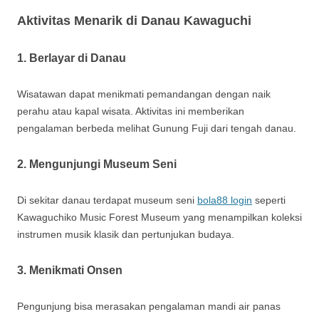
Aktivitas Menarik di Danau Kawaguchi
1. Berlayar di Danau
Wisatawan dapat menikmati pemandangan dengan naik
perahu atau kapal wisata. Aktivitas ini memberikan
pengalaman berbeda melihat Gunung Fuji dari tengah danau.
2. Mengunjungi Museum Seni
Di sekitar danau terdapat museum seni
bola88 login
seperti
Kawaguchiko Music Forest Museum yang menampilkan koleksi
instrumen musik klasik dan pertunjukan budaya.
3. Menikmati Onsen
Pengunjung bisa merasakan pengalaman mandi air panas