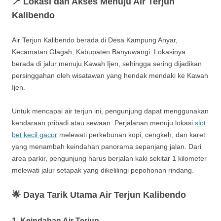
📍 Lokasi dan Akses Menuju Air Terjun
Kalibendo
Air Terjun Kalibendo berada di Desa Kampung Anyar,
Kecamatan Glagah, Kabupaten Banyuwangi. Lokasinya
berada di jalur menuju Kawah Ijen, sehingga sering dijadikan
persinggahan oleh wisatawan yang hendak mendaki ke Kawah
Ijen.
Untuk mencapai air terjun ini, pengunjung dapat menggunakan
kendaraan pribadi atau sewaan. Perjalanan menuju lokasi
slot
bet kecil gacor
melewati perkebunan kopi, cengkeh, dan karet
yang menambah keindahan panorama sepanjang jalan. Dari
area parkir, pengunjung harus berjalan kaki sekitar 1 kilometer
melewati jalur setapak yang dikelilingi pepohonan rindang.
🌟 Daya Tarik Utama Air Terjun Kalibendo
1. Keindahan Air Terjun