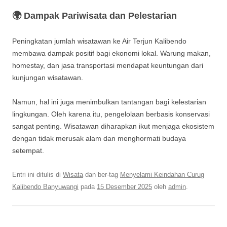
🌍 Dampak Pariwisata dan Pelestarian
Peningkatan jumlah wisatawan ke Air Terjun Kalibendo
membawa dampak positif bagi ekonomi lokal. Warung makan,
homestay, dan jasa transportasi mendapat keuntungan dari
kunjungan wisatawan.
Namun, hal ini juga menimbulkan tantangan bagi kelestarian
lingkungan. Oleh karena itu, pengelolaan berbasis konservasi
sangat penting. Wisatawan diharapkan ikut menjaga ekosistem
dengan tidak merusak alam dan menghormati budaya
setempat.
Entri ini ditulis di
Wisata
dan ber-tag
Menyelami Keindahan Curug
Kalibendo Banyuwangi
pada
15 Desember 2025
oleh
admin
.