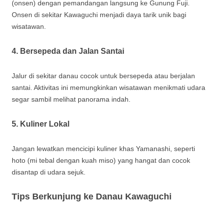
(onsen) dengan pemandangan langsung ke Gunung Fuji.
Onsen di sekitar Kawaguchi menjadi daya tarik unik bagi
wisatawan.
4. Bersepeda dan Jalan Santai
Jalur di sekitar danau cocok untuk bersepeda atau berjalan
santai. Aktivitas ini memungkinkan wisatawan menikmati udara
segar sambil melihat panorama indah.
5. Kuliner Lokal
Jangan lewatkan mencicipi kuliner khas Yamanashi, seperti
hoto (mi tebal dengan kuah miso) yang hangat dan cocok
disantap di udara sejuk.
Tips Berkunjung ke Danau Kawaguchi