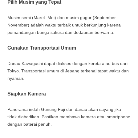
Pilih Musim yang Tepat
Musim semi (Maret–Mei) dan musim gugur (September–
November) adalah waktu terbaik untuk berkunjung karena
pemandangan bunga sakura dan dedaunan berwarna.
Gunakan Transportasi Umum
Danau Kawaguchi dapat diakses dengan kereta atau bus dari
Tokyo. Transportasi umum di Jepang terkenal tepat waktu dan
nyaman.
Siapkan Kamera
Panorama indah Gunung Fuji dan danau akan sayang jika
tidak diabadikan. Pastikan membawa kamera atau smartphone
dengan baterai penuh.