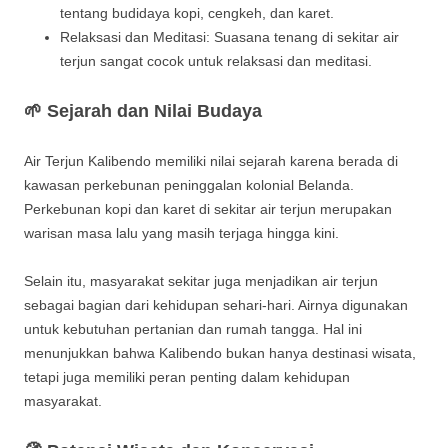
tentang budidaya kopi, cengkeh, dan karet.
Relaksasi dan Meditasi: Suasana tenang di sekitar air
terjun sangat cocok untuk relaksasi dan meditasi.
🌱 Sejarah dan Nilai Budaya
Air Terjun Kalibendo memiliki nilai sejarah karena berada di
kawasan perkebunan peninggalan kolonial Belanda.
Perkebunan kopi dan karet di sekitar air terjun merupakan
warisan masa lalu yang masih terjaga hingga kini.
Selain itu, masyarakat sekitar juga menjadikan air terjun
sebagai bagian dari kehidupan sehari-hari. Airnya digunakan
untuk kebutuhan pertanian dan rumah tangga. Hal ini
menunjukkan bahwa Kalibendo bukan hanya destinasi wisata,
tetapi juga memiliki peran penting dalam kehidupan
masyarakat.