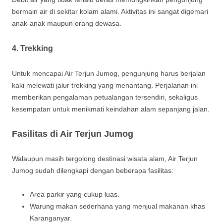
bermain air di sekitar kolam alami. Aktivitas ini sangat digemari
anak-anak maupun orang dewasa.
4. Trekking
Untuk mencapai Air Terjun Jumog, pengunjung harus berjalan
kaki melewati jalur trekking yang menantang. Perjalanan ini
memberikan pengalaman petualangan tersendiri, sekaligus
kesempatan untuk menikmati keindahan alam sepanjang jalan.
Fasilitas di Air Terjun Jumog
Walaupun masih tergolong destinasi wisata alam, Air Terjun
Jumog sudah dilengkapi dengan beberapa fasilitas:
Area parkir yang cukup luas.
Warung makan sederhana yang menjual makanan khas
Karanganyar.