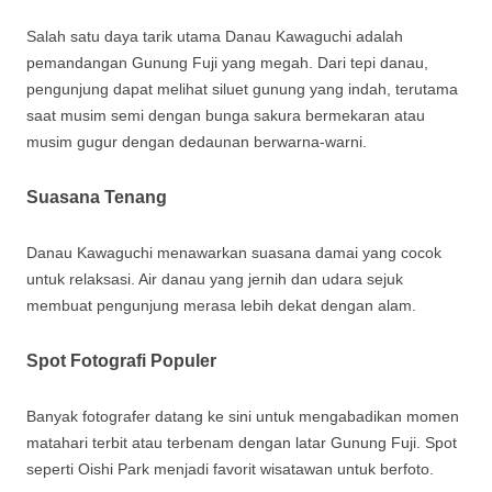
Salah satu daya tarik utama Danau Kawaguchi adalah
pemandangan Gunung Fuji yang megah. Dari tepi danau,
pengunjung dapat melihat siluet gunung yang indah, terutama
saat musim semi dengan bunga sakura bermekaran atau
musim gugur dengan dedaunan berwarna-warni.
Suasana Tenang
Danau Kawaguchi menawarkan suasana damai yang cocok
untuk relaksasi. Air danau yang jernih dan udara sejuk
membuat pengunjung merasa lebih dekat dengan alam.
Spot Fotografi Populer
Banyak fotografer datang ke sini untuk mengabadikan momen
matahari terbit atau terbenam dengan latar Gunung Fuji. Spot
seperti Oishi Park menjadi favorit wisatawan untuk berfoto.