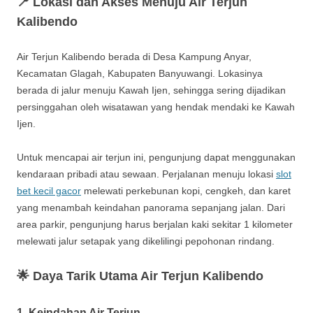
📍 Lokasi dan Akses Menuju Air Terjun
Kalibendo
Air Terjun Kalibendo berada di Desa Kampung Anyar,
Kecamatan Glagah, Kabupaten Banyuwangi. Lokasinya
berada di jalur menuju Kawah Ijen, sehingga sering dijadikan
persinggahan oleh wisatawan yang hendak mendaki ke Kawah
Ijen.
Untuk mencapai air terjun ini, pengunjung dapat menggunakan
kendaraan pribadi atau sewaan. Perjalanan menuju lokasi
slot
bet kecil gacor
melewati perkebunan kopi, cengkeh, dan karet
yang menambah keindahan panorama sepanjang jalan. Dari
area parkir, pengunjung harus berjalan kaki sekitar 1 kilometer
melewati jalur setapak yang dikelilingi pepohonan rindang.
🌟 Daya Tarik Utama Air Terjun Kalibendo
1. Keindahan Air Terjun