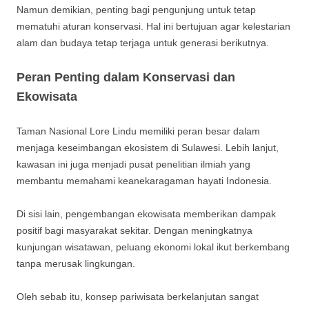
Namun demikian, penting bagi pengunjung untuk tetap
mematuhi aturan konservasi. Hal ini bertujuan agar kelestarian
alam dan budaya tetap terjaga untuk generasi berikutnya.
Peran Penting dalam Konservasi dan
Ekowisata
Taman Nasional Lore Lindu memiliki peran besar dalam
menjaga keseimbangan ekosistem di Sulawesi. Lebih lanjut,
kawasan ini juga menjadi pusat penelitian ilmiah yang
membantu memahami keanekaragaman hayati Indonesia.
Di sisi lain, pengembangan ekowisata memberikan dampak
positif bagi masyarakat sekitar. Dengan meningkatnya
kunjungan wisatawan, peluang ekonomi lokal ikut berkembang
tanpa merusak lingkungan.
Oleh sebab itu, konsep pariwisata berkelanjutan sangat