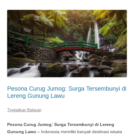
Pesona Curug Jumog: Surga Tersembunyi di
Lereng Gunung Lawu
Tinggalkan Balasan
Pesona Curug Jumog: Surga Tersembunyi di Lereng
Gunung Lawu –
Indonesia memiliki banyak destinasi wisata