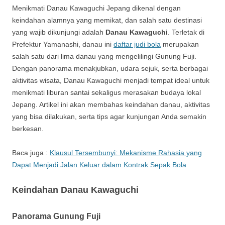
Menikmati Danau Kawaguchi Jepang dikenal dengan
keindahan alamnya yang memikat, dan salah satu destinasi
yang wajib dikunjungi adalah
Danau Kawaguchi
. Terletak di
Prefektur Yamanashi, danau ini
daftar judi bola
merupakan
salah satu dari lima danau yang mengelilingi Gunung Fuji.
Dengan panorama menakjubkan, udara sejuk, serta berbagai
aktivitas wisata, Danau Kawaguchi menjadi tempat ideal untuk
menikmati liburan santai sekaligus merasakan budaya lokal
Jepang. Artikel ini akan membahas keindahan danau, aktivitas
yang bisa dilakukan, serta tips agar kunjungan Anda semakin
berkesan.
Baca juga :
Klausul Tersembunyi: Mekanisme Rahasia yang
Dapat Menjadi Jalan Keluar dalam Kontrak Sepak Bola
Keindahan Danau Kawaguchi
Panorama Gunung Fuji