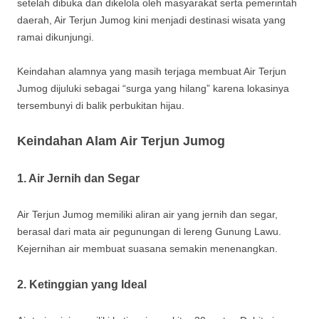
setelah dibuka dan dikelola oleh masyarakat serta pemerintah
daerah, Air Terjun Jumog kini menjadi destinasi wisata yang
ramai dikunjungi.
Keindahan alamnya yang masih terjaga membuat Air Terjun
Jumog dijuluki sebagai “surga yang hilang” karena lokasinya
tersembunyi di balik perbukitan hijau.
Keindahan Alam Air Terjun Jumog
1. Air Jernih dan Segar
Air Terjun Jumog memiliki aliran air yang jernih dan segar,
berasal dari mata air pegunungan di lereng Gunung Lawu.
Kejernihan air membuat suasana semakin menenangkan.
2. Ketinggian yang Ideal