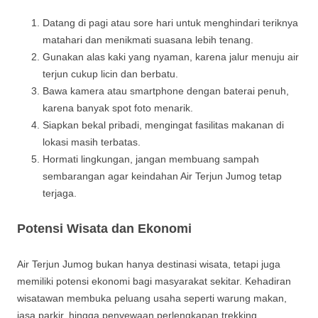
Datang di pagi atau sore hari untuk menghindari teriknya
matahari dan menikmati suasana lebih tenang.
Gunakan alas kaki yang nyaman, karena jalur menuju air
terjun cukup licin dan berbatu.
Bawa kamera atau smartphone dengan baterai penuh,
karena banyak spot foto menarik.
Siapkan bekal pribadi, mengingat fasilitas makanan di
lokasi masih terbatas.
Hormati lingkungan, jangan membuang sampah
sembarangan agar keindahan Air Terjun Jumog tetap
terjaga.
Potensi Wisata dan Ekonomi
Air Terjun Jumog bukan hanya destinasi wisata, tetapi juga
memiliki potensi ekonomi bagi masyarakat sekitar. Kehadiran
wisatawan membuka peluang usaha seperti warung makan,
jasa parkir, hingga penyewaan perlengkapan trekking.