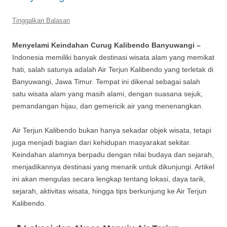
Tinggalkan Balasan
Menyelami Keindahan Curug Kalibendo Banyuwangi –
Indonesia memiliki banyak destinasi wisata alam yang memikat
hati, salah satunya adalah Air Terjun Kalibendo yang terletak di
Banyuwangi, Jawa Timur. Tempat ini dikenal sebagai salah
satu wisata alam yang masih alami, dengan suasana sejuk,
pemandangan hijau, dan gemericik air yang menenangkan.
Air Terjun Kalibendo bukan hanya sekadar objek wisata, tetapi
juga menjadi bagian dari kehidupan masyarakat sekitar.
Keindahan alamnya berpadu dengan nilai budaya dan sejarah,
menjadikannya destinasi yang menarik untuk dikunjungi. Artikel
ini akan mengulas secara lengkap tentang lokasi, daya tarik,
sejarah, aktivitas wisata, hingga tips berkunjung ke Air Terjun
Kalibendo.