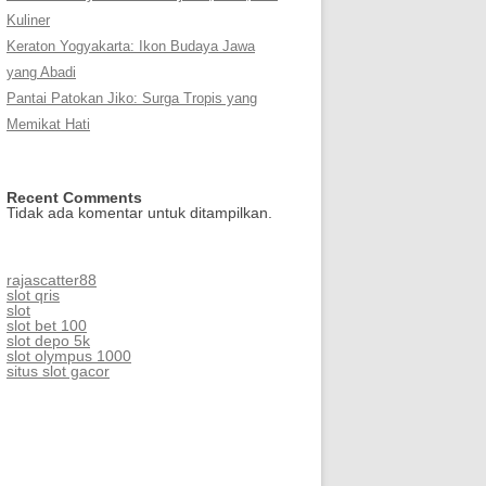
Kuliner
Keraton Yogyakarta: Ikon Budaya Jawa
yang Abadi
Pantai Patokan Jiko: Surga Tropis yang
Memikat Hati
Recent Comments
Tidak ada komentar untuk ditampilkan.
rajascatter88
slot qris
slot
slot bet 100
slot depo 5k
slot olympus 1000
situs slot gacor