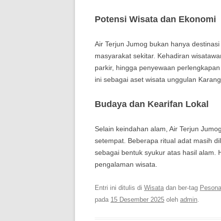
Potensi Wisata dan Ekonomi
Air Terjun Jumog bukan hanya destinasi 
masyarakat sekitar. Kehadiran wisataw
parkir, hingga penyewaan perlengkapan 
ini sebagai aset wisata unggulan Karang
Budaya dan Kearifan Lokal
Selain keindahan alam, Air Terjun Jumo
setempat. Beberapa ritual adat masih di
sebagai bentuk syukur atas hasil alam
pengalaman wisata.
Entri ini ditulis di
Wisata
dan ber-tag
Pesona
pada
15 Desember 2025
oleh
admin
.