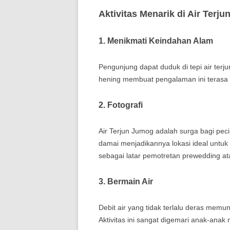
Aktivitas Menarik di Air Terj
1. Menikmati Keindahan Alam
Pengunjung dapat duduk di tepi air ter
hening membuat pengalaman ini terasa
2. Fotografi
Air Terjun Jumog adalah surga bagi peci
damai menjadikannya lokasi ideal untuk
sebagai latar pemotretan prewedding at
3. Bermain Air
Debit air yang tidak terlalu deras memu
Aktivitas ini sangat digemari anak-ana