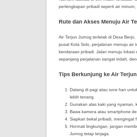
perlengkapan pribadi seperti air minum
Rute dan Akses Menuju Air T
Air Terjun Jumog terletak di Desa Berj
pusat Kota Solo, perjalanan menuju air
kendaraan pribadi. Jalan menuju lokas
sepanjang perjalanan sangat indah, de
Tips Berkunjung ke Air Terju
Datang di pagi atau sore hari unt
lebih tenang.
Gunakan alas kaki yang nyaman, kar
Bawa kamera atau smartphone deng
Siapkan bekal pribadi, mengingat f
Hormati lingkungan, jangan memb
Jumog tetap terjaga.