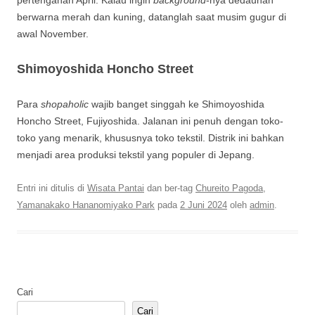
pertengahan April. Kalau ingin
background
-nya dedaunan
berwarna merah dan kuning, datanglah saat musim gugur di
awal November.
Shimoyoshida Honcho Street
Para
shopaholic
wajib banget singgah ke Shimoyoshida
Honcho Street, Fujiyoshida. Jalanan ini penuh dengan toko-
toko yang menarik, khususnya toko tekstil. Distrik ini bahkan
menjadi area produksi tekstil yang populer di Jepang.
Entri ini ditulis di
Wisata Pantai
dan ber-tag
Chureito Pagoda
,
Yamanakako Hananomiyako Park
pada
2 Juni 2024
oleh
admin
.
Cari
Cari