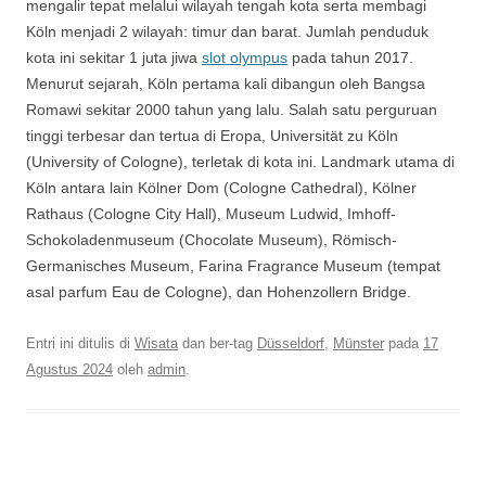
mengalir tepat melalui wilayah tengah kota serta membagi
Köln menjadi 2 wilayah: timur dan barat. Jumlah penduduk
kota ini sekitar 1 juta jiwa
slot olympus
pada tahun 2017.
Menurut sejarah, Köln pertama kali dibangun oleh Bangsa
Romawi sekitar 2000 tahun yang lalu. Salah satu perguruan
tinggi terbesar dan tertua di Eropa, Universität zu Köln
(University of Cologne), terletak di kota ini. Landmark utama di
Köln antara lain Kölner Dom (Cologne Cathedral), Kölner
Rathaus (Cologne City Hall), Museum Ludwid, Imhoff-
Schokoladenmuseum (Chocolate Museum), Römisch-
Germanisches Museum, Farina Fragrance Museum (tempat
asal parfum Eau de Cologne), dan Hohenzollern Bridge.
Entri ini ditulis di
Wisata
dan ber-tag
Düsseldorf
,
Münster
pada
17
Agustus 2024
oleh
admin
.