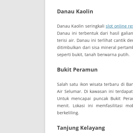
Danau Kaolin
Danau Kaolin seringkali
slot online r
Danau ini terbentuk dari hasil gali
terisi air. Danau ini terlihat cantik
ditimbulkan dari sisa mineral pertam
seperti bukit, tanah berwarna putih.
Bukit Peramun
Salah satu ikon wisata terbaru di B
Air Selumar. Di kawasan ini terdap
Untuk mencapai puncak Bukit Pera
menit. Lokasi ini memfasilitasi m
berkeliling.
Tanjung Kelayang