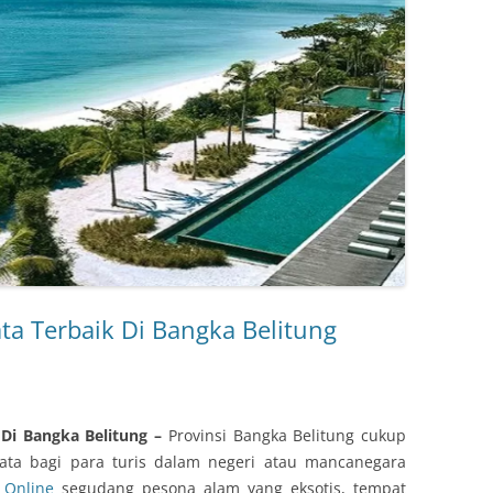
a Terbaik Di Bangka Belitung
Di Bangka Belitung –
Provinsi Bangka Belitung cukup
sata bagi para turis dalam negeri atau mancanegara
 Online
segudang pesona alam yang eksotis, tempat