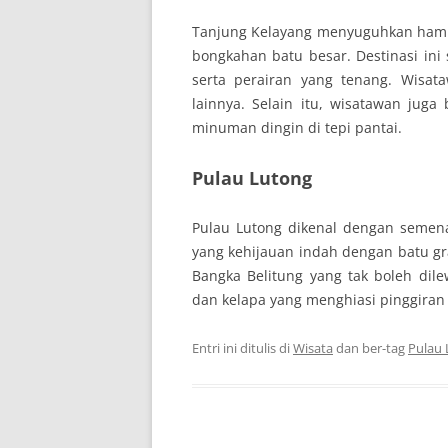
Tanjung Kelayang menyuguhkan ham
bongkahan batu besar. Destinasi ini
serta perairan yang tenang. Wisat
lainnya. Selain itu, wisatawan jug
minuman dingin di tepi pantai.
Pulau Lutong
Pulau Lutong dikenal dengan semena
yang kehijauan indah dengan batu gra
Bangka Belitung yang tak boleh dil
dan kelapa yang menghiasi pinggiran 
Entri ini ditulis di
Wisata
dan ber-tag
Pulau 