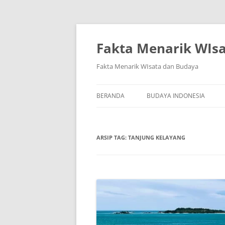
Fakta Menarik WIs
Fakta Menarik WIsata dan Budaya
BERANDA
BUDAYA INDONESIA
ARSIP TAG:
TANJUNG KELAYANG