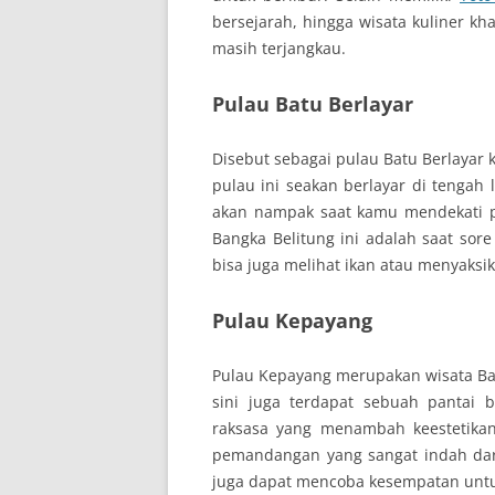
bersejarah, hingga wisata kuliner kh
masih terjangkau.
Pulau Batu Berlayar
Disebut sebagai pulau Batu Berlayar
pulau ini seakan berlayar di tengah 
akan nampak saat kamu mendekati pu
Bangka Belitung ini adalah saat sore
bisa juga melihat ikan atau menyaksi
Pulau Kepayang
Pulau Kepayang merupakan wisata Bang
sini juga terdapat sebuah pantai 
raksasa yang menambah keestetikan
pemandangan yang sangat indah dari 
juga dapat mencoba kesempatan untuk