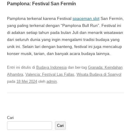
Pamplona: Festival San Fermín
Pamplona terkenal karena Festival
spaceman slot
San Fermín,
yang paling terkenal dengan “Pamplona Bull Run”. Festival ini
di adakan setiap tahun pada bulan Juli dan menarik wisatawan
dari seluruh dunia yang ingin mengalami tradisi budaya yang
unik ini. Selain lari dengan banteng, festival ini juga mencakup
konser musik, tarian, dan banyak acara budaya lainnya.
Entri ini ditulis di
Budaya Indonesia
dan ber-tag
Granada: Keindahan
Alhambra
,
Valencia: Festival Las Fallas
,
Wisata Budaya di Spanyol
pada
18 Mei 2024
oleh
admin
.
Cari
Cari