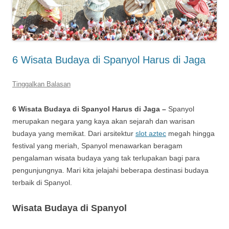
6 Wisata Budaya di Spanyol Harus di Jaga
Tinggalkan Balasan
6 Wisata Budaya di Spanyol Harus di Jaga –
Spanyol
merupakan negara yang kaya akan sejarah dan warisan
budaya yang memikat. Dari arsitektur
slot aztec
megah hingga
festival yang meriah, Spanyol menawarkan beragam
pengalaman wisata budaya yang tak terlupakan bagi para
pengunjungnya. Mari kita jelajahi beberapa destinasi budaya
terbaik di Spanyol.
Wisata Budaya di Spanyol