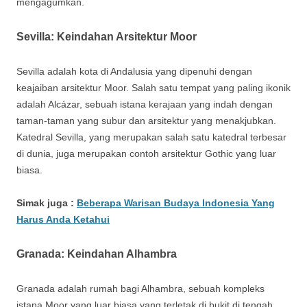
mengagumkan.
Sevilla: Keindahan Arsitektur Moor
Sevilla adalah kota di Andalusia yang dipenuhi dengan
keajaiban arsitektur Moor. Salah satu tempat yang paling ikonik
adalah Alcázar, sebuah istana kerajaan yang indah dengan
taman-taman yang subur dan arsitektur yang menakjubkan.
Katedral Sevilla, yang merupakan salah satu katedral terbesar
di dunia, juga merupakan contoh arsitektur Gothic yang luar
biasa.
Simak juga :
Beberapa Warisan Budaya Indonesia Yang
Harus Anda Ketahui
Granada: Keindahan Alhambra
Granada adalah rumah bagi Alhambra, sebuah kompleks
istana Moor yang luar biasa yang terletak di bukit di tengah