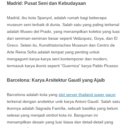
Madrid: Pusat Seni dan Kebudayaan
Madrid, ibu kota Spanyol, adalah rumah bagi beberapa
museum seni terbaik di dunia. Salah satu yang paling terkenal
adalah Museo del Prado, yang menampilkan koleksi yang luas
dari seniman-seniman besar seperti Velázquez, Goya, dan El
Greco. Selain itu, Kunsthistorisches Museum dan Centro de
Arte Reina Sofía adalah tempat yang penting untuk
mengagumi karya-karya seni kontemporer dan modern,
termasuk karya ikonis seperti “Guernica” karya Pablo Picasso.
Barcelona: Karya Arsitektur Gaudí yang Ajaib
Barcelona adalah kota yang
slot server thailand super gacor
terkenal dengan arsitektur unik karya Antoni Gaudí. Salah satu
ikonnya adalah Sagrada Família, sebuah basilika yang belum
selesai yang menjadi simbol kota ini. Bangunan ini
menampilkan desain yang luar biasa dan detail-detail yang