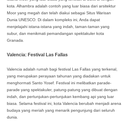
kota. Alhambra adalah contoh yang luar biasa dari arsitektur
Moor yang megah dan telah diakui sebagai Situs Warisan
Dunia UNESCO. Di dalam kompleks ini, Anda dapat
menjelajahi istana-istana yang indah, taman-taman yang
subur, dan menikmati pemandangan spektakuler kota
Granada.
Valencia: Festival Las Fallas
Valencia adalah rumah bagi festival Las Fallas yang terkenal,
yang merupakan perayaan tahunan yang diadakan untuk
menghormati Santo Yosef. Festival ini melibatkan parade-
parade yang spektakuler, patung-patung yang dibuat dengan
indah, dan pertunjukan-pertunjukan kembang api yang luar
biasa. Selama festival ini, kota Valencia berubah menjadi arena
budaya yang meriah yang menarik pengunjung dari seluruh
dunia.