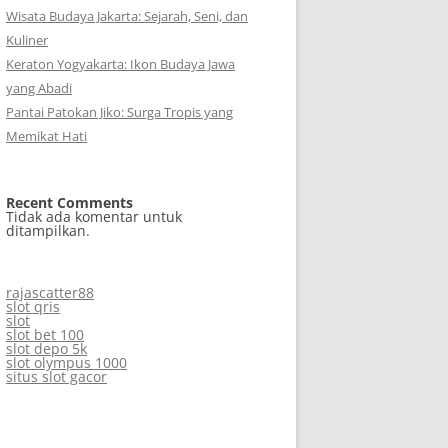
Wisata Budaya Jakarta: Sejarah, Seni, dan
Kuliner
Keraton Yogyakarta: Ikon Budaya Jawa
yang Abadi
Pantai Patokan Jiko: Surga Tropis yang
Memikat Hati
Recent Comments
Tidak ada komentar untuk
ditampilkan.
rajascatter88
slot qris
slot
slot bet 100
slot depo 5k
slot olympus 1000
situs slot gacor