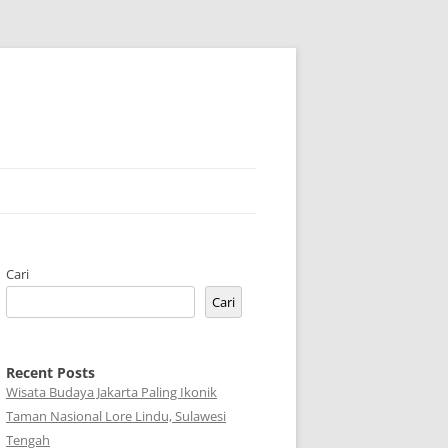
Cari
Cari
Recent Posts
Wisata Budaya Jakarta Paling Ikonik
Taman Nasional Lore Lindu, Sulawesi
Tengah