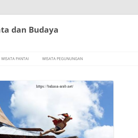
ata dan Budaya
Langsung
ke
WISATA PANTAI
WISATA PEGUNUNGAN
isi