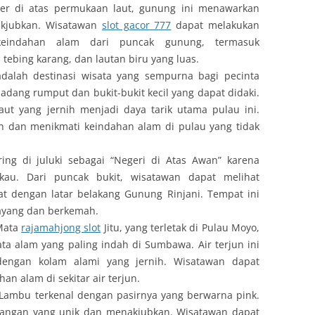
ter di atas permukaan laut, gunung ini menawarkan
kjubkan. Wisatawan
slot gacor 777
dapat melakukan
eindahan alam dari puncak gunung, termasuk
ebing karang, dan lautan biru yang luas.
alah destinasi wisata yang sempurna bagi pecinta
h padang rumput dan bukit-bukit kecil yang dapat didaki.
laut yang jernih menjadi daya tarik utama pulau ini.
 dan menikmati keindahan alam di pulau yang tidak
ing di juluki sebagai “Negeri di Atas Awan” karena
u. Dari puncak bukit, wisatawan dapat melihat
 dengan latar belakang Gunung Rinjani. Tempat ini
layang dan berkemah.
Mata
rajamahjong slot
Jitu, yang terletak di Pulau Moyo,
ata alam yang paling indah di Sumbawa. Air terjun ini
dengan kolam alami yang jernih. Wisatawan dapat
n alam di sekitar air terjun.
 Lambu terkenal dengan pasirnya yang berwarna pink.
angan yang unik dan menakjubkan. Wisatawan dapat