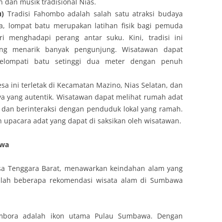
 dan musik tradisional Nias.
u)
Tradisi Fahombo adalah salah satu atraksi budaya
ya, lompat batu merupakan latihan fisik bagi pemuda
i menghadapi perang antar suku. Kini, tradisi ini
ang menarik banyak pengunjung. Wisatawan dapat
lompati batu setinggi dua meter dengan penuh
sa ini terletak di Kecamatan Mazino, Nias Selatan, dan
yang autentik. Wisatawan dapat melihat rumah adat
 dan berinteraksi dengan penduduk lokal yang ramah.
 upacara adat yang dapat di saksikan oleh wisatawan.
awa
usa Tenggara Barat, menawarkan keindahan alam yang
lah beberapa rekomendasi wisata alam di Sumbawa
ora adalah ikon utama Pulau Sumbawa. Dengan