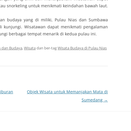
atau snorkeling untuk menikmati keindahan bawah laut.
an budaya yang di miliki, Pulau Nias dan Sumbawa
 di kunjungi. Wisatawan dapat menikmati pengalaman
ngi berbagai tempat menarik di kedua pulau ini.
h dan Budaya
,
Wisata
dan ber-tag
Wisata Budaya di Pulau Nias
Liburan
Objek Wisata untuk Memanjakan Mata di
Sumedang
→