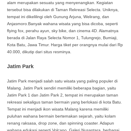
alam merupakan sesuatu yang menyenangkan. Kegiatan
tersebut bisa dilakukan di Taman Rekreasi Selecta. Uniknya,
tempat ini dikelilingi oleh Gunung Arjuna, Welirang, dan
Anjasmoro.Banyak wahana wisata yang bisa dicoba, seperti
flying fox, perahu ayun, sky bike, dan cinema 4D. Alamatnya
berada di Jalan Raya Selecta Nomor 1, Tulungrejo, Bumiaji,
Kota Batu, Jawa Timur. Harga tiket per orangnya mulai dari Rp
40.000, dikutip dari situs resminya.
Jatim Park
Jatim Park menjadi salah satu wisata yang paling populer di
Malang. Jatim Park sendiri memiliki beberapa bagian, yaitu
Jatim Park 1 dan Jatim Park 2, tempat ini merupakan taman
rekreasi sekaligus taman bermain yang berlokasi di kota Batu.
Tempat ini menjadi ikon wisata Malang karena memiliki
puluhan wahana bermain bertemakan sejarah, yaitu kolam
renang raksasa, drop zone, dan spinning coaster. Adapun
wahana edukasi seperti Volcano, Galeri Nusantara, berbagai