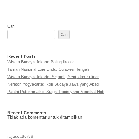
Cari
Cari
Recent Posts
Wisata Budaya Jakarta Paling Ikonik
Taman Nasional Lore Lindu, Sulawesi Tengah
Wisata Budaya Jakarta: Sejarah, Seni, dan Kuliner
Keraton Yogyakarta: Ikon Budaya Jawa yang Abadi
Pantai Patokan Jiko: Surga Tropis yang Memikat Hati
Recent Comments
Tidak ada komentar untuk ditampilkan.
rajascatter88