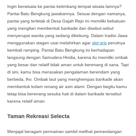
Ingin berwisata ke pantai ketimbang tempat wisata lainnya?
Pantai Batu Bengkung jawabannya. Sesuai dengan namanya,
pantai yang terletak di Desa Gajah Rejo ini memiliki bebatuan
yang mengitari membentuk barikade dan disebut-sebut
menyerupai wanita yang sedang dibekung. Dalam tradisi Jawa
menggunakan stagen usai melahirkan agar
slot qris
perutnya
kembali ramping. Pantai Batu Bengkung ini berhadapan
langsung dengan Samudera Hindia, karena itu memiliki ombak
yang besar dan relatif tidak aman untuk berenang di sana. Tapi
di sini, kamu bisa merasakan pengalaman berendam yang
berbeda, lho. Ombak laut yang menghempas barikade akan
membentuk kolam renang air asin alami. Dengan begitu kamu
tetap bisa berenang sesuka hati di dalam barikade tersebut
karena relatif aman.
Taman Rekreasi Selecta
Menjajal beragam permainan sambil melihat pemandangan