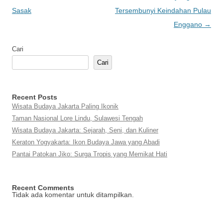
Tulisan
Sasak
Tersembunyi Keindahan Pulau
Enggano
→
Cari
Cari
Recent Posts
Wisata Budaya Jakarta Paling Ikonik
Taman Nasional Lore Lindu, Sulawesi Tengah
Wisata Budaya Jakarta: Sejarah, Seni, dan Kuliner
Keraton Yogyakarta: Ikon Budaya Jawa yang Abadi
Pantai Patokan Jiko: Surga Tropis yang Memikat Hati
Recent Comments
Tidak ada komentar untuk ditampilkan.