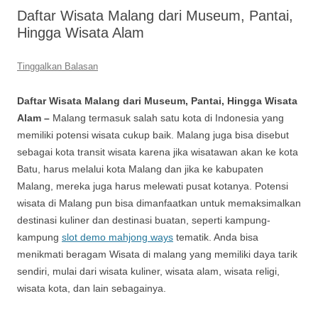
Daftar Wisata Malang dari Museum, Pantai,
Hingga Wisata Alam
Tinggalkan Balasan
Daftar Wisata Malang dari Museum, Pantai, Hingga Wisata
Alam –
Malang termasuk salah satu kota di Indonesia yang
memiliki potensi wisata cukup baik. Malang juga bisa disebut
sebagai kota transit wisata karena jika wisatawan akan ke kota
Batu, harus melalui kota Malang dan jika ke kabupaten
Malang, mereka juga harus melewati pusat kotanya. Potensi
wisata di Malang pun bisa dimanfaatkan untuk memaksimalkan
destinasi kuliner dan destinasi buatan, seperti kampung-
kampung
slot demo mahjong ways
tematik. Anda bisa
menikmati beragam Wisata di malang yang memiliki daya tarik
sendiri, mulai dari wisata kuliner, wisata alam, wisata religi,
wisata kota, dan lain sebagainya.