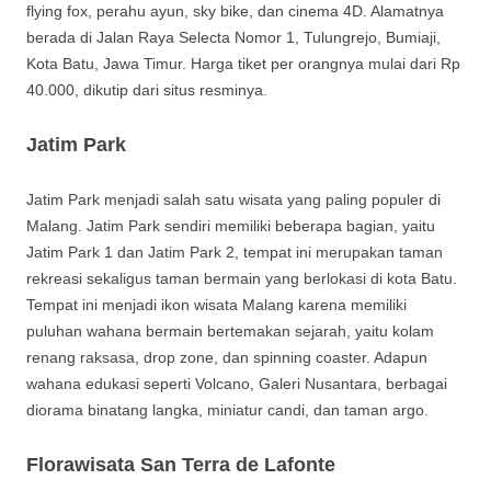
flying fox, perahu ayun, sky bike, dan cinema 4D. Alamatnya
berada di Jalan Raya Selecta Nomor 1, Tulungrejo, Bumiaji,
Kota Batu, Jawa Timur. Harga tiket per orangnya mulai dari Rp
40.000, dikutip dari situs resminya.
Jatim Park
Jatim Park menjadi salah satu wisata yang paling populer di
Malang. Jatim Park sendiri memiliki beberapa bagian, yaitu
Jatim Park 1 dan Jatim Park 2, tempat ini merupakan taman
rekreasi sekaligus taman bermain yang berlokasi di kota Batu.
Tempat ini menjadi ikon wisata Malang karena memiliki
puluhan wahana bermain bertemakan sejarah, yaitu kolam
renang raksasa, drop zone, dan spinning coaster. Adapun
wahana edukasi seperti Volcano, Galeri Nusantara, berbagai
diorama binatang langka, miniatur candi, dan taman argo.
Florawisata San Terra de Lafonte