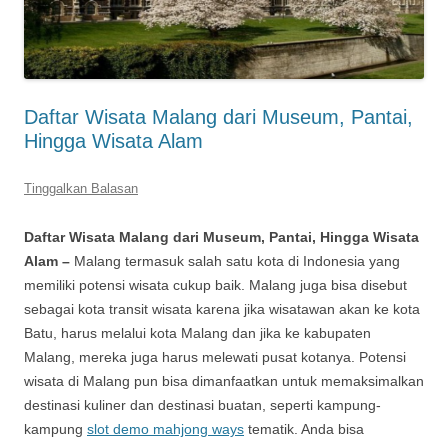
Daftar Wisata Malang dari Museum, Pantai,
Hingga Wisata Alam
Tinggalkan Balasan
Daftar Wisata Malang dari Museum, Pantai, Hingga Wisata
Alam –
Malang termasuk salah satu kota di Indonesia yang
memiliki potensi wisata cukup baik. Malang juga bisa disebut
sebagai kota transit wisata karena jika wisatawan akan ke kota
Batu, harus melalui kota Malang dan jika ke kabupaten
Malang, mereka juga harus melewati pusat kotanya. Potensi
wisata di Malang pun bisa dimanfaatkan untuk memaksimalkan
destinasi kuliner dan destinasi buatan, seperti kampung-
kampung
slot demo mahjong ways
tematik. Anda bisa